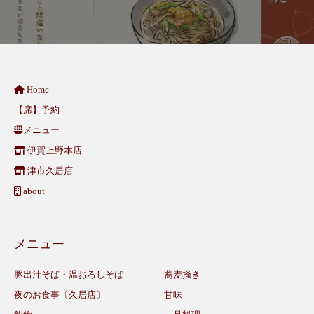
Home
【席】予約
メニュー
伊賀上野本店
津市久居店
about
メニュー
豚出汁そば・温おろしそば
蕎麦掻き
夜のお食事〔久居店〕
甘味