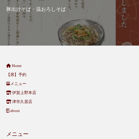
豚出汁そば・温おろしそば
Home
【席】予約
メニュー
伊賀上野本店
津市久居店
about
メニュー